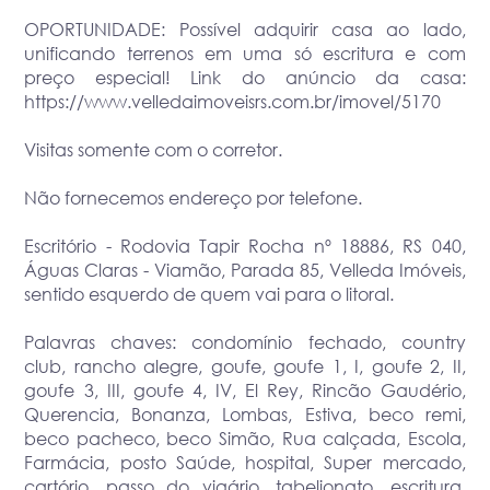
OPORTUNIDADE: Possível adquirir casa ao lado,
unificando terrenos em uma só escritura e com
preço especial! Link do anúncio da casa:
https://www.velledaimoveisrs.com.br/imovel/5170
Visitas somente com o corretor.
Não fornecemos endereço por telefone.
Escritório - Rodovia Tapir Rocha nº 18886, RS 040,
Águas Claras - Viamão, Parada 85, Velleda Imóveis,
sentido esquerdo de quem vai para o litoral.
Palavras chaves: condomínio fechado, country
club, rancho alegre, goufe, goufe 1, I, goufe 2, II,
goufe 3, III, goufe 4, IV, El Rey, Rincão Gaudério,
Querencia, Bonanza, Lombas, Estiva, beco remi,
beco pacheco, beco Simão, Rua calçada, Escola,
Farmácia, posto Saúde, hospital, Super mercado,
cartório, passo do vigário, tabelionato, escritura,