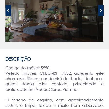
DESCRIÇÃO
Código do imóvel: 5550
Velleda Imóveis, CRECI-RS 17532, apresenta este
charmoso sítio em condomínio fechado, ideal para
quem deseja aliar conforto, privacidade e
praticidade em Águas Claras, Viamão!
O terreno de esquina, com aproximadamente
500m², é limpo, telado e muito bem arborizado,