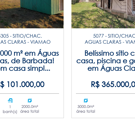
5305 - SITIO/CHAC.
5077 - SITIO/CHAC
AS CLARAS - VIAMAO
AGUAS CLARAS - VI
 2000 m² em Águas
Belíssimo sítio
ras, de Barbada!
casa, piscina e 
m casa simpl...
em Águas Clar
$ 101.000,00
R$ 365.000,
2000.0m²
3000.0m²
1
área total
área total
banh(s)