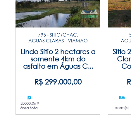
795 - SITIO/CHAC.
AGUAS CLARAS - VIAMAO
AGU
Lindo Sítio 2 hectares a
Sítio
somente 4km do
Cla
asfalto em Águas C...
Co
R$ 299.000,00
R
1
20000.0m²
dorm(s)
área total