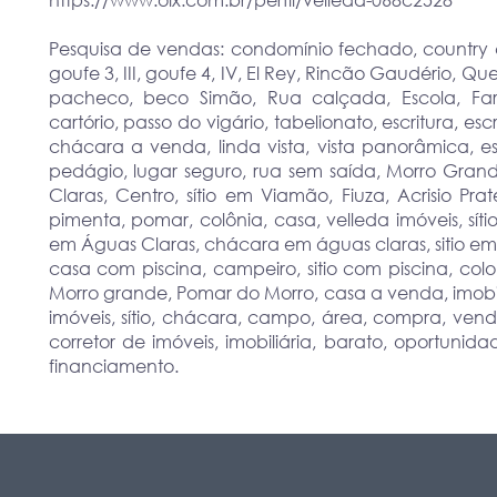
https://www.olx.com.br/perfil/velleda-068c2528
Pesquisa de vendas: condomínio fechado, country clu
goufe 3, III, goufe 4, IV, El Rey, Rincão Gaudério, 
pacheco, beco Simão, Rua calçada, Escola, Far
cartório, passo do vigário, tabelionato, escritura, 
chácara a venda, linda vista, vista panorâmica, esp
pedágio, lugar seguro, rua sem saída, Morro Gran
Claras, Centro, sítio em Viamão, Fiuza, Acrisio Pra
pimenta, pomar, colônia, casa, velleda imóveis, sí
em Águas Claras, chácara em águas claras, sitio 
casa com piscina, campeiro, sitio com piscina, coloni
Morro grande, Pomar do Morro, casa a venda, imobili
imóveis, sítio, chácara, campo, área, compra, vend
corretor de imóveis, imobiliária, barato, oportunida
financiamento.