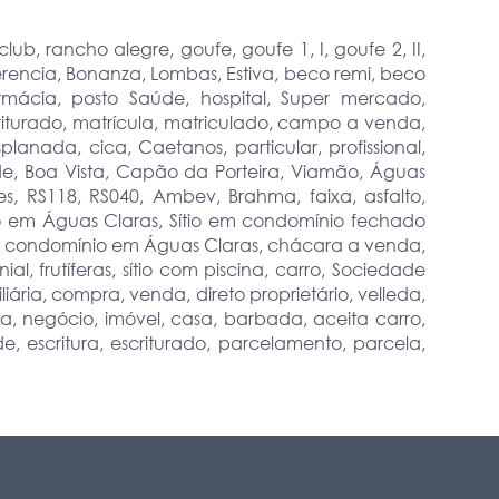
b, rancho alegre, goufe, goufe 1, I, goufe 2, II,
Querencia, Bonanza, Lombas, Estiva, beco remi, beco
mácia, posto Saúde, hospital, Super mercado,
escriturado, matrícula, matriculado, campo a venda,
lanada, cica, Caetanos, particular, profissional,
de, Boa Vista, Capão da Porteira, Viamão, Águas
tes, RS118, RS040, Ambev, Brahma, faixa, asfalto,
tio em Águas Claras, Sítio em condomínio fechado
em condomínio em Águas Claras, chácara a venda,
al, frutíferas, sítio com piscina, carro, Sociedade
ária, compra, venda, direto proprietário, velleda,
a, negócio, imóvel, casa, barbada, aceita carro,
de, escritura, escriturado, parcelamento, parcela,