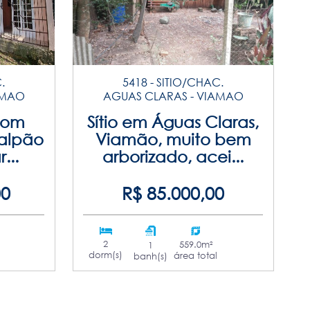
.
5418 - SITIO/CHAC.
AMAO
AGUAS CLARAS - VIAMAO
 com
Sítio em Águas Claras,
galpão
Viamão, muito bem
...
arborizado, acei...
00
R$ 85.000,00
2
559.0m²
1
dorm(s)
área total
banh(s)