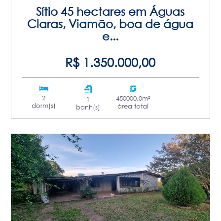
Sítio 45 hectares em Águas
Claras, Viamão, boa de água
e...
R$ 1.350.000,00
2
450000.0m²
1
dorm(s)
área total
banh(s)