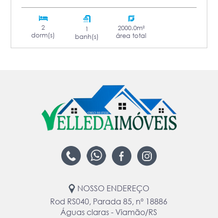
2
2000.0m²
1
dorm(s)
área total
banh(s)
NOSSO ENDEREÇO
Rod RS040, Parada 85, nº 18886
Águas claras - Viamão/RS