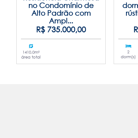
no Condomínio de
dorm
Alto Padrão com
rús
Ampl...
R$ 735.000,00
R
2
1410.0m²
dorm(s)
área total