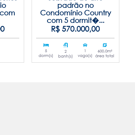
io
padrão no
 com
Condomínio Country
com 5 dormit�...
00
R$ 570.000,00
5
1
600.0m²
2
dorm(s)
vaga(s)
área total
banh(s)