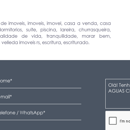
r de imoveis, imoveis, imovel, casa a venda, casa
torios, suite, piscina, lareira, churrasqueira,
alidade de vida, tranquilidade, morar bem,
elleda imoveis rs, escritura, escriturado.