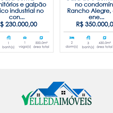
itórios e galpão
no condomín
tico industrial no
Rancho Alegre,
con...
ene...
$ 230.000,00
R$ 350.000,
1
2
500.0m²
430.0m²
1
3
vaga(s)
dorm(s)
área total
área total
banh(s)
banh(s)