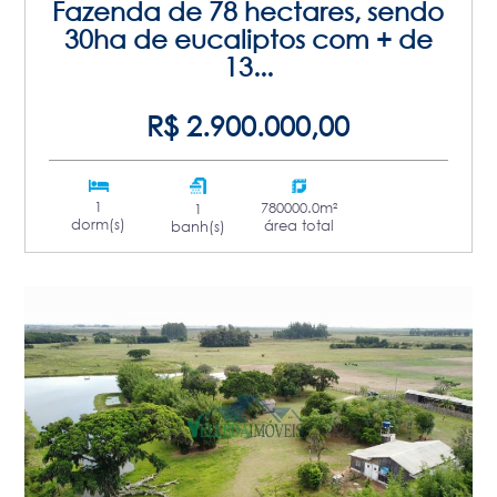
Fazenda de 78 hectares, sendo
30ha de eucaliptos com + de
13...
R$ 2.900.000,00
1
780000.0m²
1
dorm(s)
área total
banh(s)