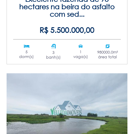
hectares na beira do asfalto
com sed...
R$ 5.500.000,00
5
1
980000.0m²
3
dorm(s)
vaga(s)
área total
banh(s)