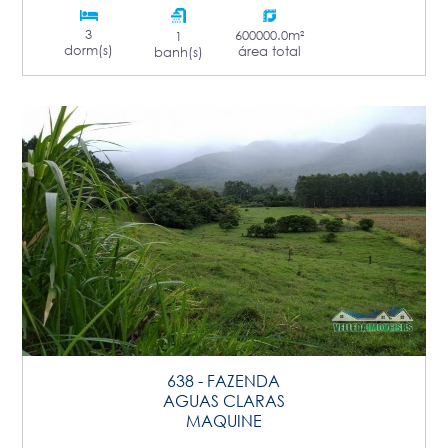
3
600000.0m²
1
dorm(s)
área total
banh(s)
638 - FAZENDA
AGUAS CLARAS
MAQUINE