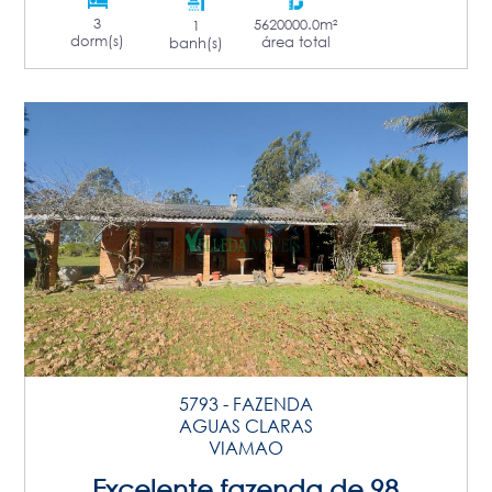
3
5620000.0m²
1
dorm(s)
área total
banh(s)
5793 - FAZENDA
AGUAS CLARAS
VIAMAO
Excelente fazenda de 98