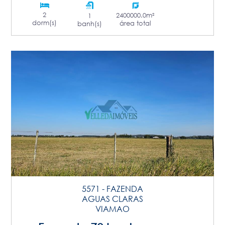
2
2400000.0m²
1
dorm(s)
área total
banh(s)
5571 - FAZENDA
AGUAS CLARAS
VIAMAO