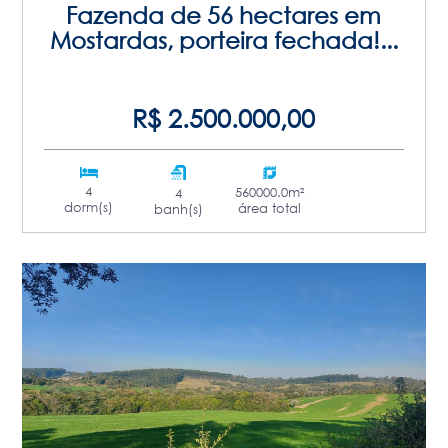
Fazenda de 56 hectares em
Mostardas, porteira fechada!...
R$ 2.500.000,00
4
560000.0m²
4
dorm(s)
área total
banh(s)