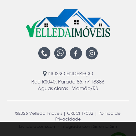
NOSSO ENDEREÇO
Rod RS040, Parada 85, nº 18886
Águas claras - Viamão/RS
©2026 Velleda Imóveis | CRECI 17532 |
Política de
Privacidade
by ideiacom.com
-
integrado com Sistema Sim