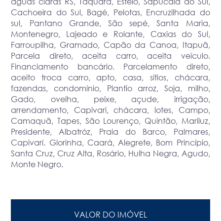
águas claras RS, Taquara, Esteio, Sapucaia do Sul,
Cachoeira do Sul, Bagé, Pelotas, Encruzilhada do
sul, Pantano Grande, São sepé, Santa Maria,
Montenegro, Lajeado e Rolante, Caxias do Sul,
Farroupilha, Gramado, Capão da Canoa, Itapuã,
Parcela direto, aceita carro, aceita veículo.
Financiamento bancário. Parcelamento direto,
aceito troca carro, apto, casa, sítios, chácara,
fazendas, condomínio, Plantio arroz, Soja, milho,
Gado, ovelha, peixe, açude, irrigação,
arrendamento, Capivari, chácara, lotes, Campo,
Camaquã, Tapes, São Lourenço, Quintão, Mariluz,
Presidente, Albatróz, Praia do Barco, Palmares,
Capivarí. Glorinha, Caará, Alegrete, Bom Princípio,
Santa Cruz, Cruz Alta, Rosário, Hulha Negra, Agudo,
Monte Negro.
VALOR DO IMÓVEL