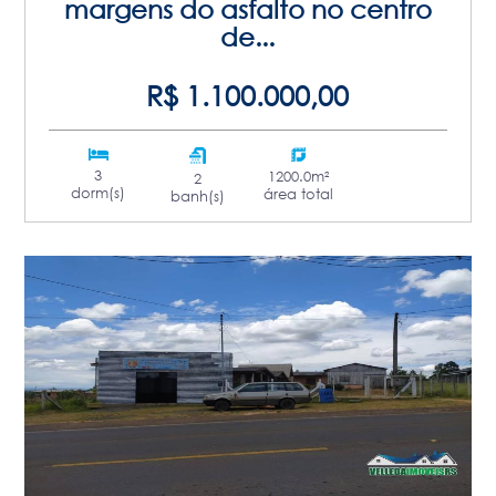
margens do asfalto no centro
de...
R$ 1.100.000,00
3
1200.0m²
2
dorm(s)
área total
banh(s)