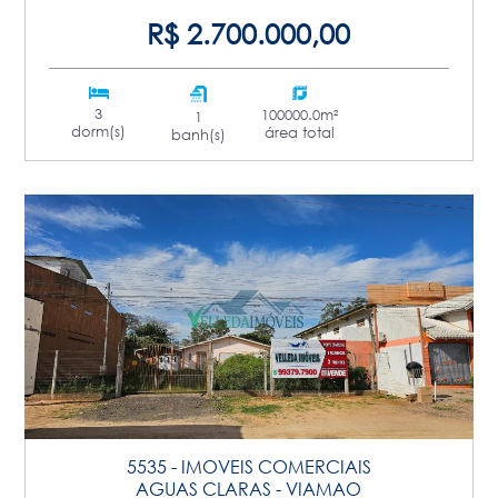
R$ 2.700.000,00
3
100000.0m²
1
dorm(s)
área total
banh(s)
5535 - IMOVEIS COMERCIAIS
AGUAS CLARAS - VIAMAO