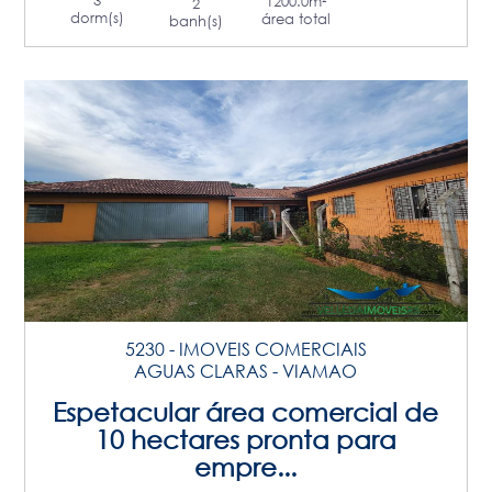
3
1200.0m²
2
dorm(s)
área total
banh(s)
5230 - IMOVEIS COMERCIAIS
AGUAS CLARAS - VIAMAO
Espetacular área comercial de
10 hectares pronta para
empre...