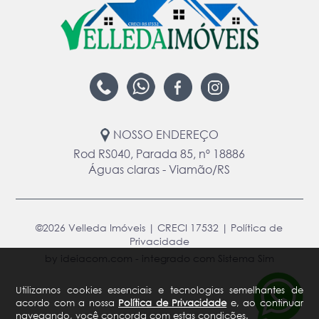
NOSSO ENDEREÇO
Rod RS040, Parada 85, nº 18886
Águas claras - Viamão/RS
©2026 Velleda Imóveis | CRECI 17532 |
Política de
Privacidade
by ideiacom.com
-
integrado com Sistema Sim
Utilizamos cookies essenciais e tecnologias semelhantes de
acordo com a nossa
Política de Privacidade
e, ao continuar
navegando, você concorda com estas condições.